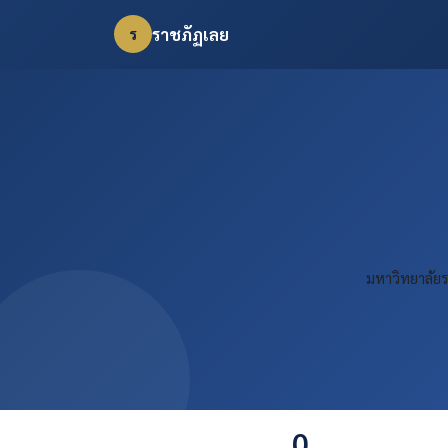
ราชภัฏเลย
ร
มหาวิทยาลัยร
0